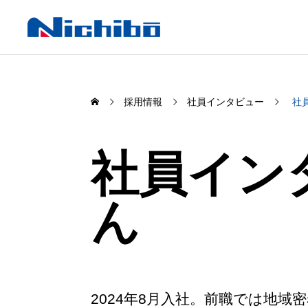
採用情報
社員インタビュー
社
社員インタ
事業分野
SS支
ん
主要事業の概要紹介
ガソリンス
必需品販売
2024年8月入社。前職では地