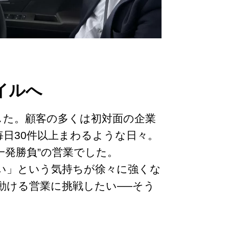
イルへ
した。顧客の多くは初対面の企業
日30件以上まわるような日々。
一発勝負”の営業でした。
い」という気持ちが徐々に強くな
動ける営業に挑戦したい──そう