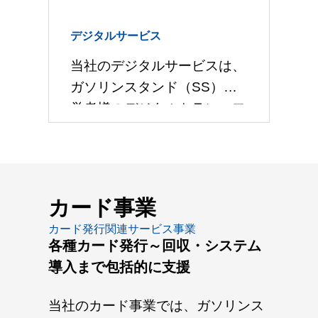
高め、売上を向上させるため
デジタルサービス
の総合的な支援を提供してい
ます。販促イベントの企画・
当社のデジタルサービスは、
設計から、チラシやポスター
ガソリンスタンド（SS）運
など販促物の制作、
営者様のデジタルトランスフ
ォーメーション（DX）を推
進するための支援を提供して
います。販促支援の延長線上
にあるウェブマーケティング
カード事業
支援にとどまら
カード発行関連サービス事業
各種カード発行～回収・システム
導入まで包括的に支援
当社のカード事業では、ガソリンス