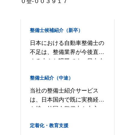
０登-００３９１７
整備士候補紹介（新卒）
日本における自動車整備士の
不足は、整備業界が今後直面
する大きな課題です。日本人
有資格者の確保が非常に難し
整備士紹介（中途）
い中、当社の新卒学生の整備
士候補紹介サービスは、海外
当社の整備士紹介サービス
の国立大学や短期大学で自動
は、日本国内で既に実務経験
車整備を学ぶ優
を持つ外国人整備士を中心
に、転職希望者を募集・選考
定着化・教育支援
し、企業様のニーズに合わせ