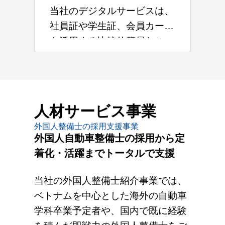
発行したカードの個人宅宛の
当社のデジタルサービスは、
発送や、請求書や医療費通知
社員証や学生証、会員カード
書の印刷・発送
を活用する比較的簡易なシス
テムを通じて、業務効率化と
ユーザーの利便性向上を支援
します。入退館管理や勤怠管
理、授業の出欠確認、簡易決
人材サービス事業
済システム
外国人整備士の採用支援事業
外国人自動車整備士の採用から定
着化・活躍までトータルで支援
当社の外国人整備士紹介事業では、
ベトナムを中心とした海外の自動車
学科卒業予定者や、国内で既に経験