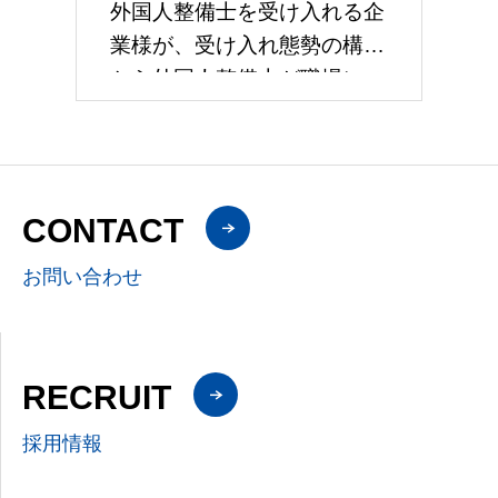
た即戦力の人材をご紹介しま
外国人整備士を受け入れる企
す。登録者には、国内ディー
業様が、受け入れ態勢の構築
ラーや整備工場での
から外国人整備士が職場にス
ムーズに馴染み、長期的に活
躍できる環境づくりを支援し
ます。受け入れの検討段階で
受け入れ体制の準備状況を診
CONTACT
断し、強化
お問い合わせ
RECRUIT
採用情報