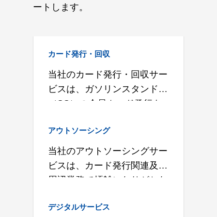
ートします。
カード発行・回収
当社のカード発行・回収サー
ビスは、ガソリンスタンド
（SS）の会員カード発行を
皮切りに、キャッシュカー
アウトソーシング
ド、クレジットカード、資格
確認証（旧健康保険証）、社
当社のアウトソーシングサー
員証、学生証など、さまざま
ビスは、カード発行関連及び
な用途のカード
周辺業務で煩雑になりがちな
ノンコア業務を受託し、お客
デジタルサービス
様の業務負担を軽減します。