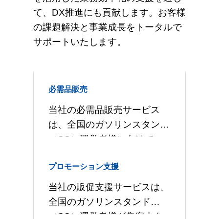
て、DX推進にも貢献します。お客様
の課題解決と事業成長をトータルで
サポートいたします。
必需品販売
当社の必需品販売サービス
は、全国のガソリンスタンド
（SS）運営者様に向けて、
日々の運営に欠かせない各種
プロモーション支援
用品を幅広く取り揃え、一括
してご提供しています。70年
当社の販促支援サービスは、
以上にわたり石油業界を支援
全国のガソリンスタンド
し、手書き伝票
（SS）運営者様が集客力を