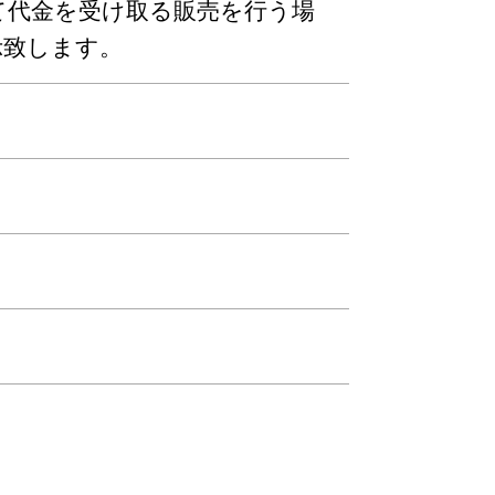
整備士紹介（中途）
て代金を受け取る販売を行う場
示致します。
定着化・教育支援