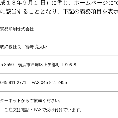
ョン支援
アウトソーシング
成１３年９月１ 日）に準じ、ホームページに
務に該当することとなり、下記の義務項目を表
ービス
デジタルサービス
貿易印刷株式会社
取締役社長 宮崎 亮太郎
45-8550 横浜市戸塚区上矢部町１９６８
 045-811-2771 FAX 045-811-2455
ターネットからご依頼ください。
、ご注文は電話・FAXで受け付けています。