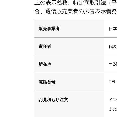
プロモーシ
上の表示義務、特定商取引法（平
合、通信販売業者の広告表示義
デジタルサ
販売事業者
日本
責任者
代表
所在地
〒2
電話番号
TEL
お見積もり注文
イン
また