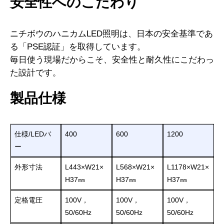
安全性へのこだわり
ニチボウのハニカムLED照明は、日本の安全基準であ
る「PSE認証」を取得しています。
毎日使う現場だからこそ、安全性と耐久性にこだわっ
た設計です。
製品仕様
仕様/LEDバ
400
600
1200
ー
外形寸法
L443×W21×
L568×W21×
L1178×W21×
H37㎜
H37㎜
H37㎜
定格電圧
100V，
100V，
100V，
50/60Hz
50/60Hz
50/60Hz